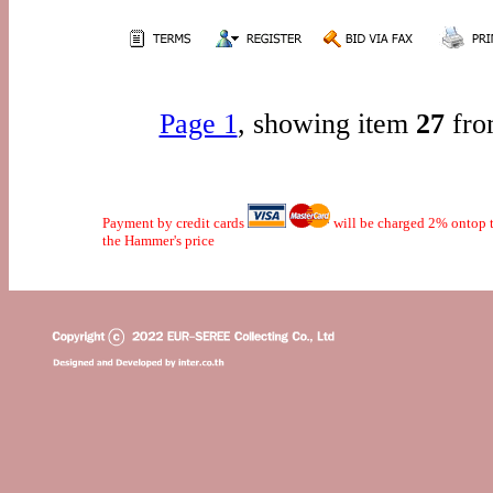
Page 1
, showing item
27
fro
Payment by credit cards
will be charged 2% ontop t
the Hammer's price