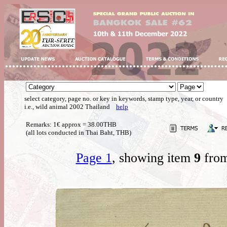
select category, page no. or key in keywords, stamp type, year, or country
i.e., wild animal 2002 Thailand
help
Remarks: 1€ approx = 38.00THB
(all lots conducted in Thai Baht, THB)
Page 1
, showing item
9
from