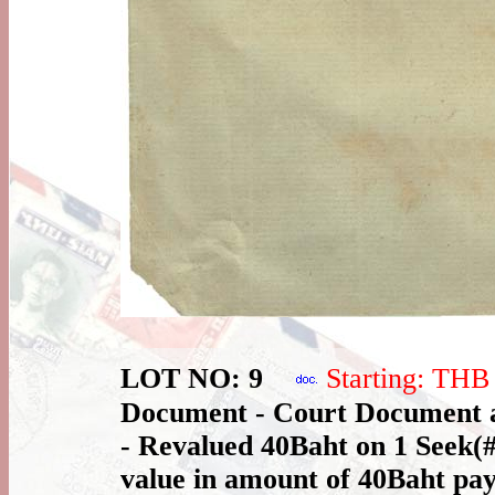
LOT NO: 9
Starting: TH
Document - Court Document af
- Revalued 40Baht on 1 Seek(#
value in amount of 40Baht payi