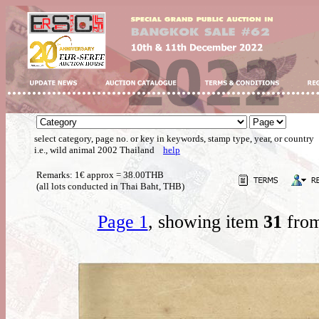
select category, page no. or key in keywords, stamp type, year, or country
i.e., wild animal 2002 Thailand
help
Remarks: 1€ approx = 38.00THB
(all lots conducted in Thai Baht, THB)
Page 1
, showing item
31
from