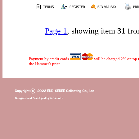
Page 1
, showing item
31
fro
Payment by credit cards
will be charged 2% ontop t
the Hammer's price