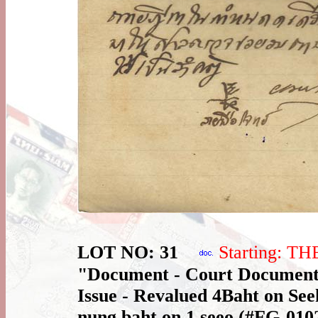
LOT NO: 31
Starting: T
"Document - Court Document 
Issue - Revalued 4Baht on See
nung baht on 1 seeo (#FG-0102)