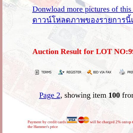
Donwload more pictures of this i
ดาวน์โหลดภาพของรายการนี้เพิ่
Auction Result for LOT NO
Page 2
, showing item
100
fro
Payment by credit cards
will be charged 2% ontop t
the Hammer's price