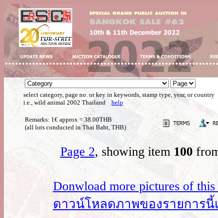
select category, page no. or key in keywords, stamp type, year, or country
i.e., wild animal 2002 Thailand
help
Remarks: 1€ approx = 38.00THB
(all lots conducted in Thai Baht, THB)
Page 2
, showing item
100
from
Donwload more pictures of this i
ดาวน์โหลดภาพของรายการนี้เพิ่